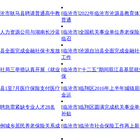
年临沧市耿马县聘请普通高中教
[
临沧市
]
2022年临沧市沧源县教育
普通
人力资源公司与湖南长沙蓝
[
临沧市
]
全国机关事业单位养老保险
临召
县全面完成金融社保卡发放
[
临沧市
]
沧源自治县全面完成金融社
工作
社局三举措认真开展《就业
[
临沧市
]
“十二五”期间双江县基层
保
县1至7月医疗保险支付医疗
[
临沧市
]
临翔区2016年上半年城镇
金运
聘急需紧缺专业人才28名
[
临沧市
]
临翔区圆满完成机关事业单
补贴
例城乡居民养老保险关系成
[
临沧市
]
临沧市社会保险工作再上新