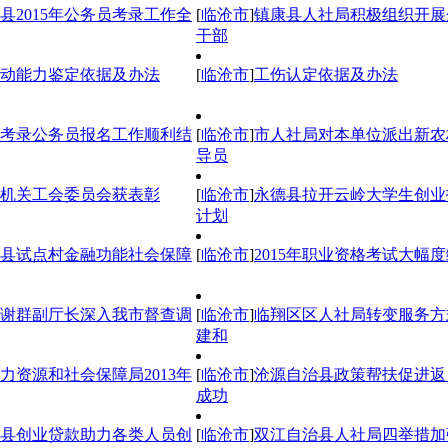
县2015年公务员考录工作全
[
临沧市
]
镇康县人社局积极组织开展
干部
动能力鉴定依据及办法
[
临沧市
]
工伤认定依据及办法
年度考录公务员报名工作顺利结
[
临沧市
]
市人社局对本单位派出新农
导员
机关工会委员会获表彰
[
临沧市
]
永德县拉开云岭大学生创业
计划
县试点村金融功能社会保障
[
临沧市
]
2015年职业资格考试大幅
谢群副厅长深入我市督查调
[
临沧市
]
临翔区区人社局转变服务方
建和
力资源和社会保障局2013年
[
临沧市
]
沧源自治县政策帮扶促进返
成功
县创业贷款助力各类人员创
[
临沧市
]
双江自治县人社局四举措加