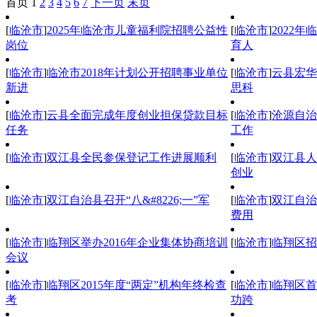
首页
1
2
3
4
5
6
7
下一页
末页
[
临沧市
]
2025年临沧市儿童福利院招聘公益性
[
临沧市
]
2022
岗位
育人
[
临沧市
]
临沧市2018年计划公开招聘事业单位
[
临沧市
]
云县宏华
新进
思科
[
临沧市
]
云县全面完成年度创业担保贷款目标
[
临沧市
]
沧源自治
任务
工作
[
临沧市
]
双江县全民参保登记工作进展顺利
[
临沧市
]
双江县人
创业
[
临沧市
]
双江自治县召开“八&#8226;一”军
[
临沧市
]
双江自治
费用
[
临沧市
]
临翔区举办2016年企业集体协商培训
[
临沧市
]
临翔区招
会议
[
临沧市
]
临翔区2015年度“两定”机构年终检查
[
临沧市
]
临翔区首
考
功跨