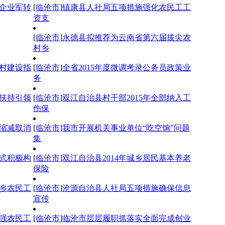
企业军转
[
临沧市
]
镇康县人社局五项措施强化农民工工
资支
[
临沧市
]
永德县拟推荐为云南省第六届拔尖农
村乡
村建设指
[
临沧市
]
全省2015年度微调考录公务员政策业
务
扶持引领
[
临沧市
]
双江自治县村干部2015年全部纳入工
伤保
度缩减取消
[
临沧市
]
我市开展机关事业单位“吃空饷”问题
集
式积极构
[
临沧市
]
双江自治县2014年城乡居民基本养老
保险
乡农民工
[
临沧市
]
沧源自治县人社局五项措施确保信息
宣传
强农民工
[
临沧市
]
临沧市层层履职抓落实全面完成创业