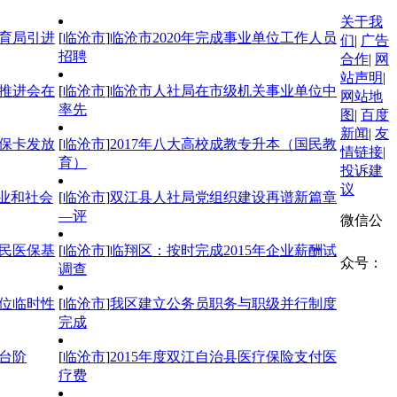
关于我
体育局引进
[
临沧市
]
临沧市2020年完成事业单位工作人员
们
|
广告
招聘
合作
|
网
站声明
|
推进会在
[
临沧市
]
临沧市人社局在市级机关事业单位中
网站地
率先
图
|
百度
新闻
|
友
保卡发放
[
临沧市
]
2017年八大高校成教专升本（国民教
情链接
|
育）
投诉建
议
就业和社会
[
临沧市
]
双江县人社局党组织建设再谱新篇章
—评
微信公
居民医保基
[
临沧市
]
临翔区：按时完成2015年企业薪酬试
众号：
调查
位临时性
[
临沧市
]
我区建立公务员职务与职级并行制度
完成
台阶
[
临沧市
]
2015年度双江自治县医疗保险支付医
疗费