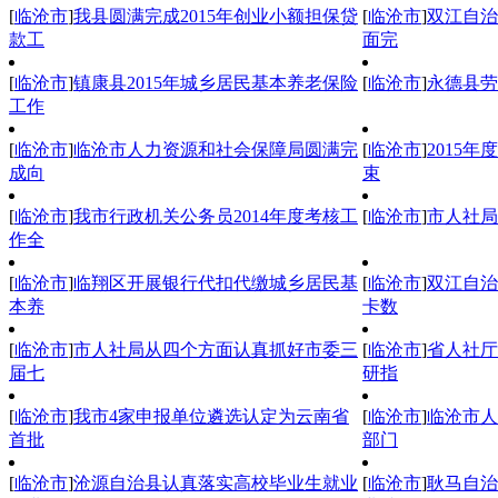
[
临沧市
]
我县圆满完成2015年创业小额担保贷
[
临沧市
]
双江自治
款工
面完
[
临沧市
]
镇康县2015年城乡居民基本养老保险
[
临沧市
]
永德县劳
工作
[
临沧市
]
临沧市人力资源和社会保障局圆满完
[
临沧市
]
2015
成向
束
[
临沧市
]
我市行政机关公务员2014年度考核工
[
临沧市
]
市人社局
作全
[
临沧市
]
临翔区开展银行代扣代缴城乡居民基
[
临沧市
]
双江自治
本养
卡数
[
临沧市
]
市人社局从四个方面认真抓好市委三
[
临沧市
]
省人社厅
届七
研指
[
临沧市
]
我市4家申报单位遴选认定为云南省
[
临沧市
]
临沧市人
首批
部门
[
临沧市
]
沧源自治县认真落实高校毕业生就业
[
临沧市
]
耿马自治